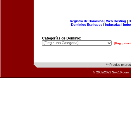
Registro de Dominios
|
Web Hosting
|
D
Dominios Expirados
|
Industrias
|
Indu
Categorías de Dominio:
[Pág. princi
** Precios expre
© 2002/2022 Solo10.com