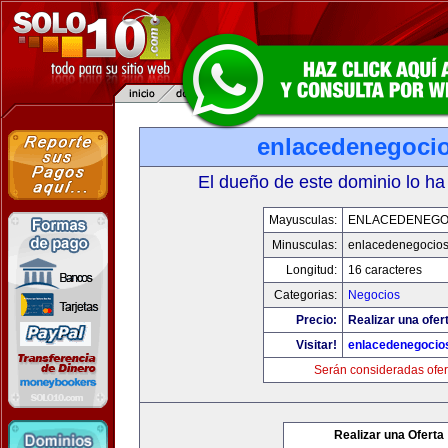
enlacedenegoci
El dueño de este dominio lo ha
Mayusculas:
ENLACEDENEGO
Minusculas:
enlacedenegocio
Longitud:
16 caracteres
Categorias:
Negocios
Precio:
Realizar una ofer
Visitar!
enlacedenegocio
Serán consideradas ofer
Realizar una Oferta