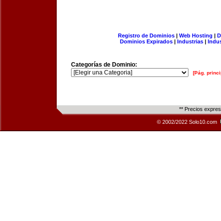
Registro de Dominios
|
Web Hosting
|
D
Dominios Expirados
|
Industrias
|
Indu
Categorías de Dominio:
[Pág. princi
** Precios expre
© 2002/2022 Solo10.com