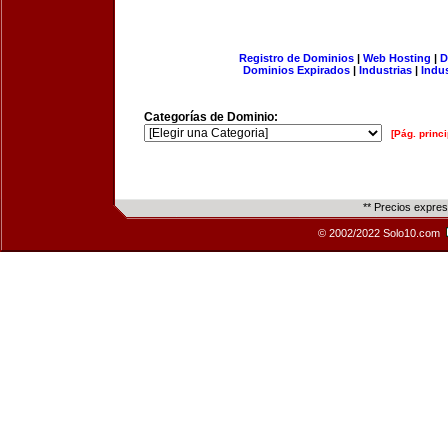
Registro de Dominios
|
Web Hosting
|
D
Dominios Expirados
|
Industrias
|
Indu
Categorías de Dominio:
[Pág. princi
** Precios expre
© 2002/2022 Solo10.com