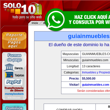
guiainmueble
El dueño de este dominio lo ha
Mayusculas:
GUIAINMUEBLES.
Minusculas:
guiainmuebles.com
Longitud:
13 caracteres
Categorias:
Inmuebles y Propie
Precio:
$5,500.00
Visitar!
guiainmuebles.com
Serán consideradas ofer
R