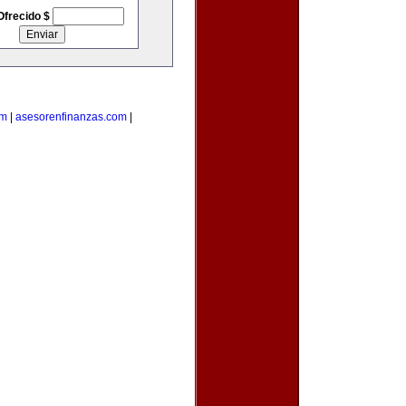
Ofrecido $
om
|
asesorenfinanzas.com
|