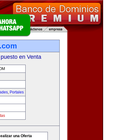
s.com
 puesto en Venta
COM
dades
,
Portales
tas
ealizar una Oferta