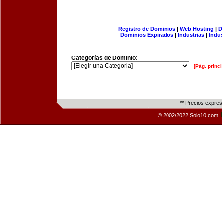
Registro de Dominios
|
Web Hosting
|
D
Dominios Expirados
|
Industrias
|
Indu
Categorías de Dominio:
[Pág. princi
** Precios expre
© 2002/2022 Solo10.com