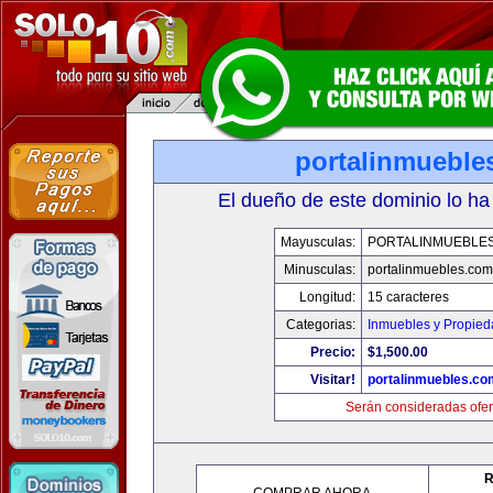
portalinmueble
El dueño de este dominio lo ha
Mayusculas:
PORTALINMUEBLE
Minusculas:
portalinmuebles.com
Longitud:
15 caracteres
Categorias:
Inmuebles y Propie
Precio:
$1,500.00
Visitar!
portalinmuebles.co
Serán consideradas ofer
R