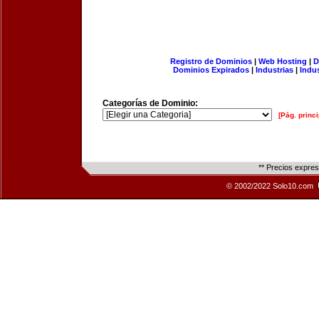
Registro de Dominios
|
Web Hosting
|
D
Dominios Expirados
|
Industrias
|
Indu
Categorías de Dominio:
[Pág. princi
** Precios expre
© 2002/2022 Solo10.com