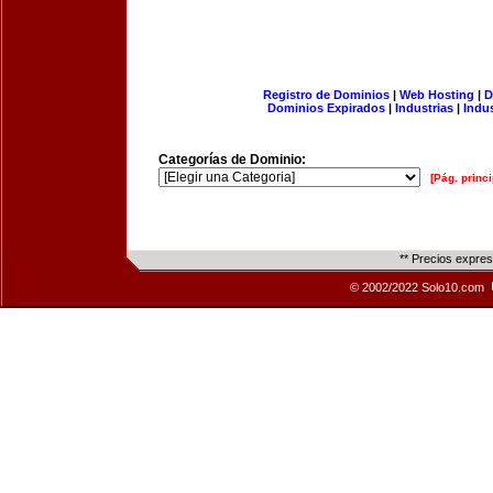
Registro de Dominios
|
Web Hosting
|
D
Dominios Expirados
|
Industrias
|
Indu
Categorías de Dominio:
[Pág. princi
** Precios expre
© 2002/2022 Solo10.com