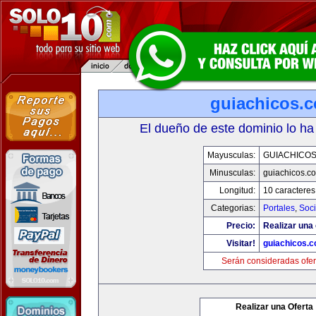
guiachicos.
El dueño de este dominio lo ha
Mayusculas:
GUIACHICO
Minusculas:
guiachicos.c
Longitud:
10 caracteres
Categorias:
Portales
,
Soc
Precio:
Realizar una 
Visitar!
guiachicos.
Serán consideradas ofer
Realizar una Oferta