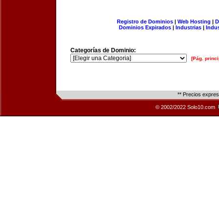
Registro de Dominios
|
Web Hosting
|
D
Dominios Expirados
|
Industrias
|
Indu
Categorías de Dominio:
[Pág. princi
** Precios expre
© 2002/2022 Solo10.com