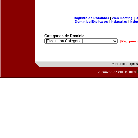
Registro de Dominios
|
Web Hosting
|
D
Dominios Expirados
|
Industrias
|
Indu
Categorías de Dominio:
[Pág. princi
** Precios expre
© 2002/2022 Solo10.com