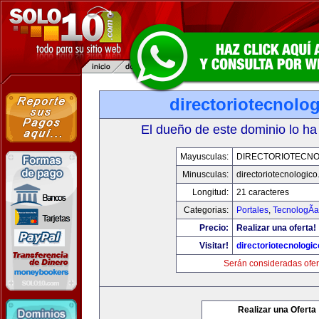
directoriotecnolo
El dueño de este dominio lo ha
Mayusculas:
DIRECTORIOTECNO
Minusculas:
directoriotecnologic
Longitud:
21 caracteres
Categorias:
Portales
,
TecnologÃ­a
Precio:
Realizar una oferta!
Visitar!
directoriotecnologi
Serán consideradas ofer
Realizar una Oferta