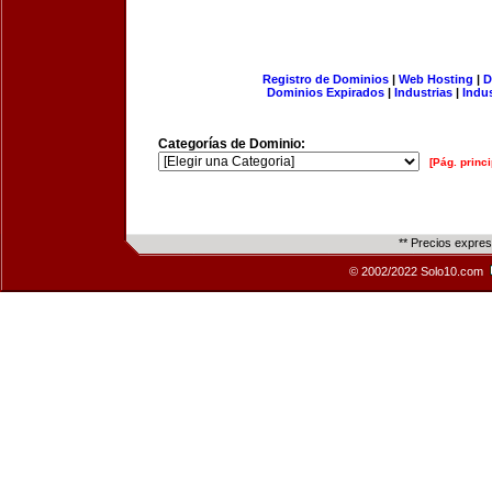
Registro de Dominios
|
Web Hosting
|
D
Dominios Expirados
|
Industrias
|
Indu
Categorías de Dominio:
[Pág. princi
** Precios expre
© 2002/2022 Solo10.com