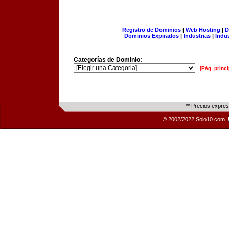
Registro de Dominios
|
Web Hosting
|
D
Dominios Expirados
|
Industrias
|
Indu
Categorías de Dominio:
[Pág. princi
** Precios expre
© 2002/2022 Solo10.com