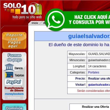
guiaelsalvado
El dueño de este dominio lo ha
Mayusculas:
GUIAELSALVA
Minusculas:
guiaelsalvador.
Longitud:
14 caracteres
Categorias:
Portales
Precio:
Realizar una of
Visitar!
guiaelsalvador
Serán consideradas ofer
Realizar una Oferta