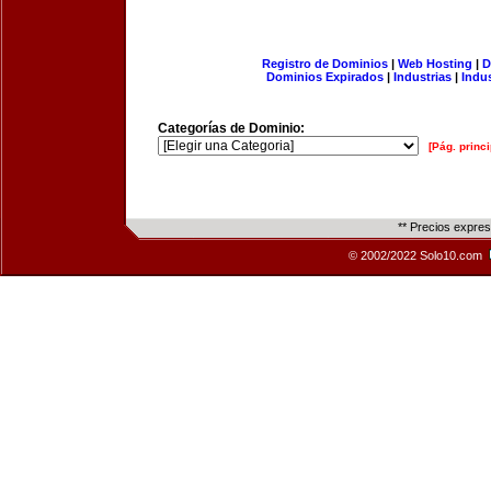
Registro de Dominios
|
Web Hosting
|
D
Dominios Expirados
|
Industrias
|
Indu
Categorías de Dominio:
[Pág. princi
** Precios expre
© 2002/2022 Solo10.com