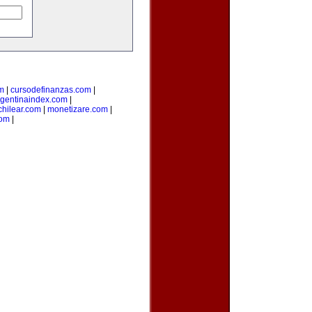
m
|
cursodefinanzas.com
|
rgentinaindex.com
|
hilear.com
|
monetizare.com
|
com
|