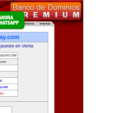
uay.com
 puesto en Venta
AGUAY.COM
y.com
a!
ay.com
tas