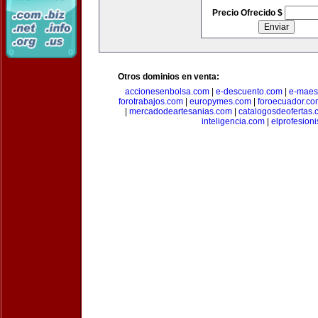
Precio Ofrecido $
Otros dominios en venta:
accionesenbolsa.com
|
e-descuento.com
|
e-maes
forotrabajos.com
|
europymes.com
|
foroecuador.co
|
mercadodeartesanias.com
|
catalogosdeofertas
inteligencia.com
|
elprofesion