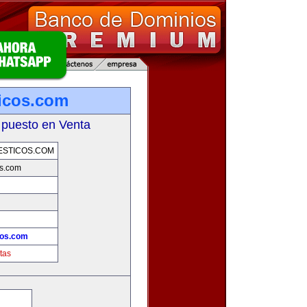
icos.com
 puesto en Venta
ESTICOS.COM
os.com
cos.com
tas