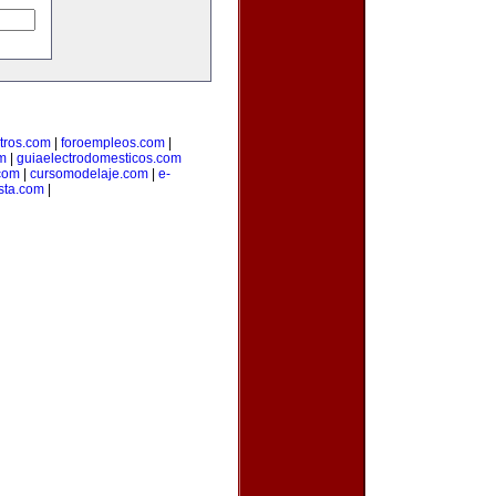
tros.com
|
foroempleos.com
|
m
|
guiaelectrodomesticos.com
.com
|
cursomodelaje.com
|
e-
ista.com
|