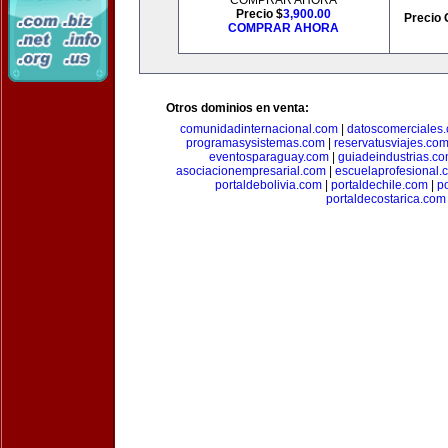
COMPRAR AHORA
Precio $
3,900.00
Precio 
COMPRAR AHORA
Otros dominios en venta:
comunidadinternacional.com
|
datoscomerciales
programasysistemas.com
|
reservatusviajes.co
eventosparaguay.com
|
guiadeindustrias.c
asociacionempresarial.com
|
escuelaprofesional.
portaldebolivia.com
|
portaldechile.com
|
p
portaldecostarica.com