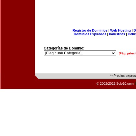
Registro de Dominios
|
Web Hosting
|
D
Dominios Expirados
|
Industrias
|
Indu
Categorías de Dominio:
[Pág. princi
** Precios expre
© 2002/2022 Solo10.com