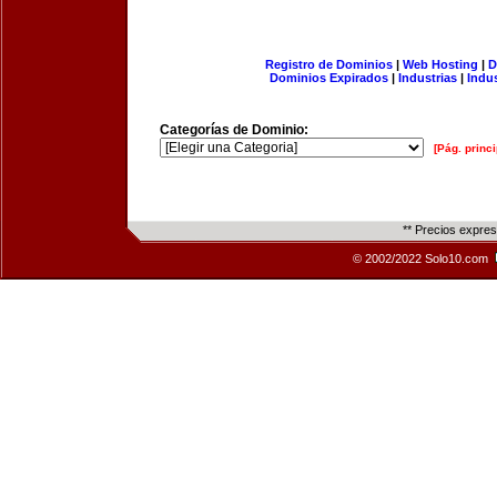
Registro de Dominios
|
Web Hosting
|
D
Dominios Expirados
|
Industrias
|
Indu
Categorías de Dominio:
[Pág. princi
** Precios expre
© 2002/2022 Solo10.com