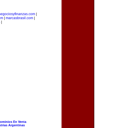
negociosyfinanzas.com
|
om
|
marcasbrasil.com
|
m
|
ominios En Venta
strias Argentinas