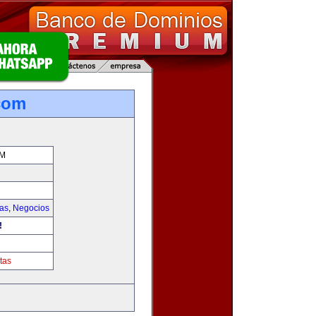
.com
OM
ias
,
Negocios
!
tas