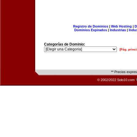
Registro de Dominios
|
Web Hosting
|
D
Dominios Expirados
|
Industrias
|
Indu
Categorías de Dominio:
[Pág. princi
** Precios expre
© 2002/2022 Solo10.com