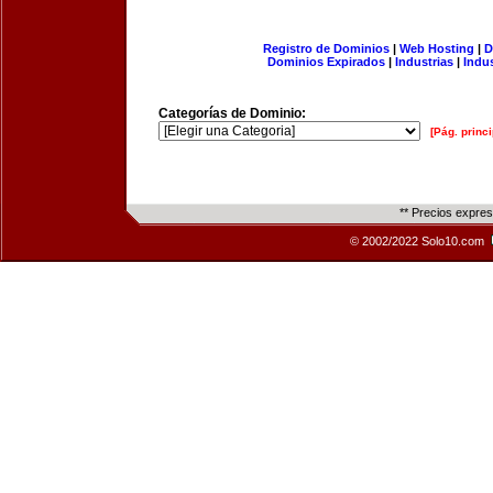
Registro de Dominios
|
Web Hosting
|
D
Dominios Expirados
|
Industrias
|
Indu
Categorías de Dominio:
[Pág. princi
** Precios expre
© 2002/2022 Solo10.com