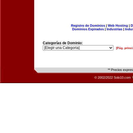
Registro de Dominios
|
Web Hosting
|
D
Dominios Expirados
|
Industrias
|
Indu
Categorías de Dominio:
[Pág. princi
** Precios expre
© 2002/2022 Solo10.com