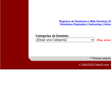
Registro de Dominios
|
Web Hosting
|
D
Dominios Expirados
|
Industrias
|
Indu
Categorías de Dominio:
[Pág. princi
** Precios expre
© 2002/2022 Solo10.com