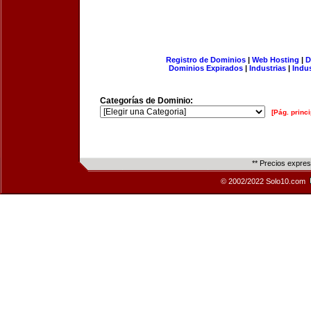
Registro de Dominios
|
Web Hosting
|
D
Dominios Expirados
|
Industrias
|
Indu
Categorías de Dominio:
[Pág. princi
** Precios expre
© 2002/2022 Solo10.com