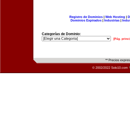
Registro de Dominios
|
Web Hosting
|
D
Dominios Expirados
|
Industrias
|
Indu
Categorías de Dominio:
[Pág. princi
** Precios expre
© 2002/2022 Solo10.com