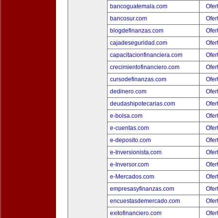
bancoguatemala.com
Ofer
bancosur.com
Ofer
blogdefinanzas.com
Ofer
cajadeseguridad.com
Ofer
capacitacionfinanciera.com
Ofer
crecimientofinanciero.com
Ofer
cursodefinanzas.com
Ofer
dedinero.com
Ofer
deudashipotecarias.com
Ofer
e-bolsa.com
Ofer
e-cuentas.com
Ofer
e-deposito.com
Ofer
e-Inversionista.com
Ofer
e-Inversor.com
Ofer
e-Mercados.com
Ofer
empresasyfinanzas.com
Ofer
encuestasdemercado.com
Ofer
exitofinanciero.com
Ofer