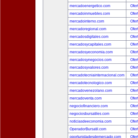
mercadoenergetico.com
Ofer
mercadoinmuebles.com
Ofer
mercadointerno.com
Ofer
mercadoregional.com
Ofer
mercadosdigitales.com
Ofer
mercadosycapitales.com
Ofer
mercadosyeconomia.com
Ofer
mercadosynegocios.com
Ofer
mercadosyvalores.com
Ofer
mercadotecniainternacional.com
Ofer
mercadotecnologico.com
Ofer
mercadovenezolano.com
Ofer
mercadoventa.com
Ofer
negociofinanciero.com
Ofer
negociosbursatiles.com
Ofer
noticiasdeeconomia.com
Ofer
OperadorBursatil.com
Ofer
oportunidadesdemercado.com
Ofer