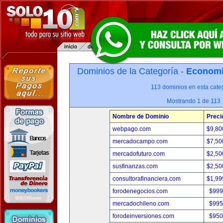
Dominios de la Categoría -
Economia
113 dominios en esta categ
Mostrando 1 de 113
Nombre de Dominio
Preci
webpago.com
$9,80
mercadocampo.com
$7,50
mercadofuturo.com
$2,50
susfinanzas.com
$2,50
consultorafinanciera.com
$1,99
forodenegocios.com
$999
mercadochileno.com
$995
forodeinversiones.com
$950