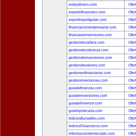
exitoydinero.com
Ofer
expertofinanciero.com
Ofer
exportimportguide.com
Ofer
financiacionempresarial.com
Ofer
finanzaseinversiones.com
Ofer
gestiondecartera.com
Ofer
gestiondecobranza.com
Ofer
gestiondeinversiones.com
Ofer
gestiondevalores.com
Ofer
gestionesfinancieras.com
Ofer
gestioninversiones.com
Ofer
guiadefinanzas.com
Ofer
guiadeinversiones.com
Ofer
guiadelinversor.com
Ofer
guiahipotecaria.com
Ofer
IndicesBursatiles.com
Ofer
IndicesFinancieros.com
Ofer
informaciondemercado.com
Ofer