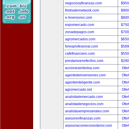
negociosyfinanzas.com
$950
thetradernetwork.com
$900
e-Inversores.com
$800
expomercado.com
$750
zonadepagos.com
$700
agromercados.com
$650
forexprofesional.com
$589
cafefinanciero.com
$550
prestamoenefectivo.com
$280
accionesenbolsa.com
Ofer
agentedeinversiones.com
Ofer
agenteinteligente.com
Ofer
agromercado.net
Ofer
analistademercado.com
Ofer
analistadenegocios.com
Ofer
analistasempresariales.com
Ofer
asesorenfinanzas.com
Ofer
asesoriacomercioexterior.com
Ofer