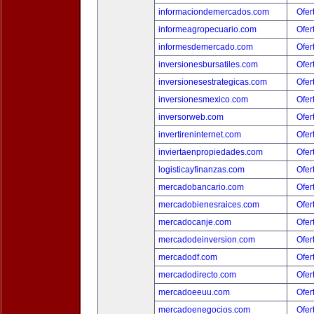
informaciondemercados.com
Ofer
informeagropecuario.com
Ofer
informesdemercado.com
Ofer
inversionesbursatiles.com
Ofer
inversionesestrategicas.com
Ofer
inversionesmexico.com
Ofer
inversorweb.com
Ofer
invertireninternet.com
Ofer
inviertaenpropiedades.com
Ofer
logisticayfinanzas.com
Ofer
mercadobancario.com
Ofer
mercadobienesraices.com
Ofer
mercadocanje.com
Ofer
mercadodeinversion.com
Ofer
mercadodf.com
Ofer
mercadodirecto.com
Ofer
mercadoeeuu.com
Ofer
mercadoenegocios.com
Ofer