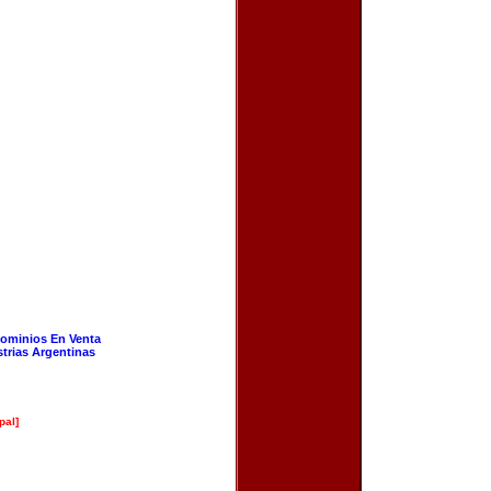
ominios En Venta
strias Argentinas
pal]