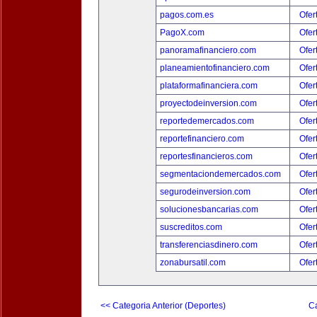
pagos.com.es
Ofer
PagoX.com
Ofer
panoramafinanciero.com
Ofer
planeamientofinanciero.com
Ofer
plataformafinanciera.com
Ofer
proyectodeinversion.com
Ofer
reportedemercados.com
Ofer
reportefinanciero.com
Ofer
reportesfinancieros.com
Ofer
segmentaciondemercados.com
Ofer
segurodeinversion.com
Ofer
solucionesbancarias.com
Ofer
suscreditos.com
Ofer
transferenciasdinero.com
Ofer
zonabursatil.com
Ofer
<< Categoria Anterior (Deportes)
Ca