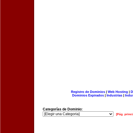
Registro de Dominios
|
Web Hosting
|
D
Dominios Expirados
|
Industrias
|
Indu
Categorías de Dominio:
[Pág. princi